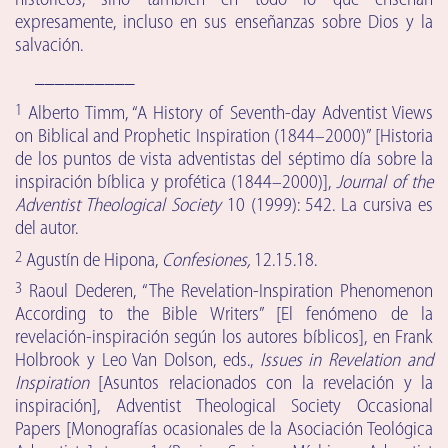
históricos, sino también en todo lo que enseñan
expresamente, incluso en sus enseñanzas sobre Dios y la
salvación.
__________
1
Alberto Timm, “A History of Seventh-day Adventist Views
on Biblical and Prophetic Inspiration (1844–2000)” [Historia
de los puntos de vista adventistas del séptimo día sobre la
inspiración bíblica y profética (1844–2000)],
Journal of the
Adventist Theological Society
10 (1999): 542. La cursiva es
del autor.
2
Agustín de Hipona,
Confesiones,
12.15.18.
3
Raoul Dederen, “The Revelation-Inspiration Phenomenon
According to the Bible Writers” [El fenómeno de la
revelación-inspiración según los autores bíblicos], en Frank
Holbrook y Leo Van Dolson, eds.,
Issues in Revelation and
Inspiration
[Asuntos relacionados con la revelación y la
inspiración], Adventist Theological Society Occasional
Papers [Monografías ocasionales de la Asociación Teológica